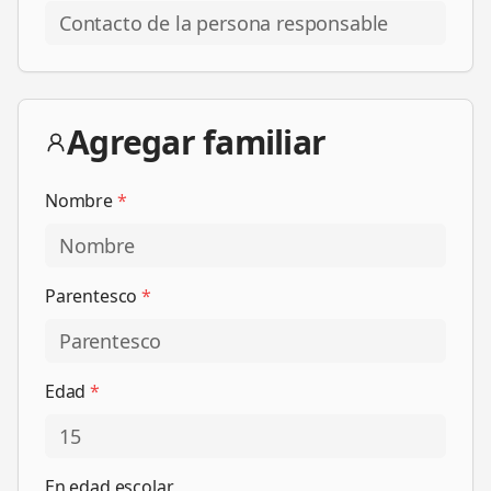
Agregar familiar
Nombre
*
Parentesco
*
Edad
*
En edad escolar